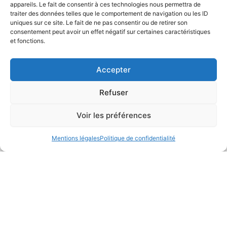
appareils. Le fait de consentir à ces technologies nous permettra de
le meilleur de l’apprentissage linguistique, tout en vous
traiter des données telles que le comportement de navigation ou les ID
tenant informé des dernières nouveautés et offres.
uniques sur ce site. Le fait de ne pas consentir ou de retirer son
consentement peut avoir un effet négatif sur certaines caractéristiques
Revenez régulièrement sur cette page pour ne rien
et fonctions.
manquer et profiter de nos promotions exclusives. Si vous
avez des questions ou souhaitez en savoir plus sur une
Accepter
offre ou un événement, n’hésitez pas à nous contacter !
CONTACTEZ-NOUS
Refuser
Voir les préférences
UNE QUESTION ?
Avis
CONTACTEZ-NOUS
Mentions légales
Politique de confidentialité
Ils nous font confiance
Patricia Chabord
il y a 5 mois
J'ai suivi des cours d'italien avec Valentina, 
Fo
formatrice hors-pair d'Alpine Rainbow. Les 
r