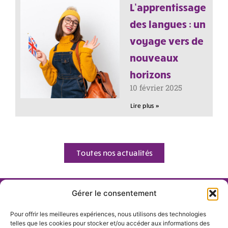
L’apprentissage
des langues : un
voyage vers de
nouveaux
horizons
10 février 2025
Lire plus »
Toutes nos actualités
Gérer le consentement
Pour plus d'informations n'hésitez
pas à nous contacter
Pour offrir les meilleures expériences, nous utilisons des technologies
telles que les cookies pour stocker et/ou accéder aux informations des
Chez Alpine Rainbow, nous nous engageons à vous offrir