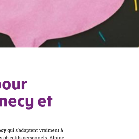
pour
nnecy et
Adultes
ecy
qui s’adaptent vraiment à
Voir
 objectifs personnels. Alpine