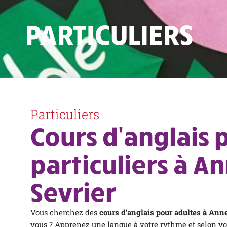
PARTICULIERS
Particuliers
Cours d'anglais 
particuliers à A
Sevrier
Vous cherchez des
cours d’anglais pour adultes à Ann
vous ? Apprenez une langue à votre rythme et selon vos