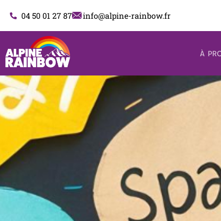
Aller
04 50 01 27 87
info@alpine-rainbow.fr
au
contenu
À PR