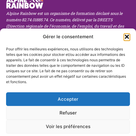
Alpine Rainbow est un organisme de formation déclaré sous le
numéro 82.74.01885.74. Ce numéro, délivré par la DREETS
(Direction régionale de l’économie, de l’emploi, du travail et des
solidarités), atteste de notre conformité aux obligations légales en
Gérer le consentement
matière de formation professionnelle. Il est important de noter
que ce numéro n’est pas un agrément, mais une déclaration
Pour offrir les meilleures expériences, nous utilisons des technologies
d’activité obligatoire pour tout organisme de formation en France.
telles que les cookies pour stocker et/ou accéder aux informations des
Service client
Liens utiles
En savoir plus
appareils. Le fait de consentir à ces technologies nous permettra de
traiter des données telles que le comportement de navigation ou les ID
Accueil
Notre équipe
Blog
uniques sur ce site. Le fait de ne pas consentir ou de retirer son
Financement
Nos langues
Contact
consentement peut avoir un effet négatif sur certaines caractéristiques
F
I
Particuliers
Politique de
et fonctions.
a
c
c
o
Professionnels
confidentialité
e
n
b
-
Enseignement
Conditions
o
l
Accepter
o
i
FAQ
générales de
k
n
-
k
ventes
f
e
Refuser
d
Mentions légales
i
n
Accessibilité
Voir les préférences
UNE QUESTION ?