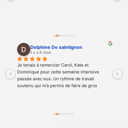
pl
co
p
L
pr
co
q
Delphine De saintignon
an
il y a 8 mois
di
t
Je tenais à remercier Carol, Kate et 
J’
q
 
Dominique pour cette semaine intensive 
R
v
 
passée avec eux. Un rythme de travail 
v
q
soutenu qui m’a permis de faire de gros 
sa
a
progrès tout en restant très ludique. Carole et 
a
a
Kate sont très sympas, pédagogue, à l’écoute 
me
et se compétent parfaitement bien. Encore un 
c
 
grand merci!
st
en
m