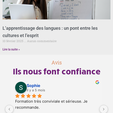
L’apprentissage des langues : un pont entre les
cultures et l’esprit
10 février 2025
Aucun commentaire
Lire la suite »
Avis
Ils nous font confiance
Sophie
il y a 5 mois
Formation très conviviale et sérieuse. Je 
Je
recommande.
Al