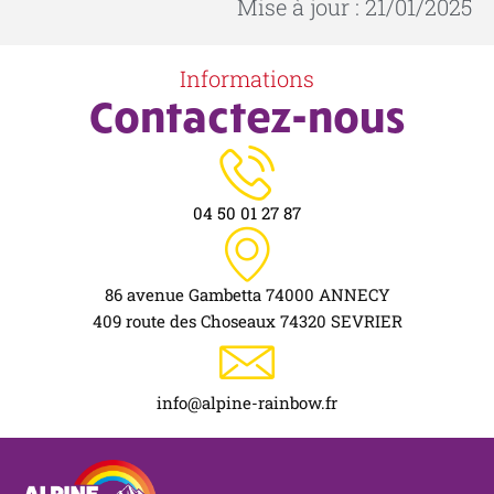
Mise à jour : 21/01/2025
li
l’
Informations
l'
Contactez-nous
r
l’
04 50 01 27 87
86 avenue Gambetta 74000 ANNECY
409 route des Choseaux 74320 SEVRIER
info@alpine-rainbow.fr