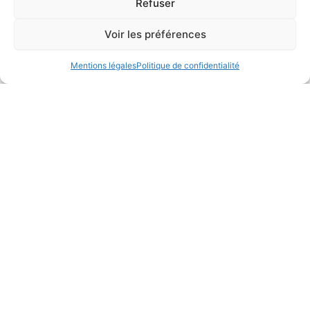
Refuser
s'étaient fixés
Voir les préférences
UNE QUESTION ?
CONTACTEZ-NOUS
Mentions légales
Politique de confidentialité
Nos partenaires
Découvrez nos
partenaires