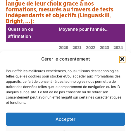
langue de leur choix grace à nos
formations, mesurés au travers de tests
indépendants et objectifs (Linguaskill,
Bright, ...):
Question ou
Moyenne pour l'année...
affirmation
2020
2021
2022
2023
2024
Pourcentage de nos
74%
67%
73%
78%
73%
Gérer le consentement
stagiaires ayant
Pour offrir les meilleures expériences, nous utilisons des technologies
progressé d'au moins
telles que les cookies pour stocker et/ou accéder aux informations des
un niveau (CECRL)
appareils. Le fait de consentir à ces technologies nous permettra de
traiter des données telles que le comportement de navigation ou les ID
Pourcentage de nos
38%
43%
33%
65%
86%
uniques sur ce site. Le fait de ne pas consentir ou de retirer son
consentement peut avoir un effet négatif sur certaines caractéristiques
stagiaires, qui ont
et fonctions.
travaillé entre les
cours en face-à-face
Accepter
Ayant atteint le
69%
61%
57%
96%
68%
niveau qu'ils ou elles