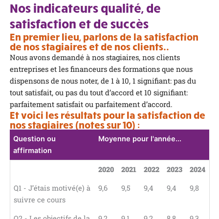
Nos indicateurs qualité, de
satisfaction et de succès
En premier lieu, parlons de la satisfaction
de nos stagiaires et de nos clients..
Nous avons demandé à nos stagiaires, nos clients
entreprises et les financeurs des formations que nous
dispensons de nous noter, de 1 à 10, 1 signifiant: pas du
tout satisfait, ou pas du tout d’accord et 10 signifiant:
parfaitement satisfait ou parfaitement d’accord.
Et voici les résultats pour la satisfaction de
nos stagiaires (notes sur 10) :
Question ou
Moyenne pour l'année...
affirmation
2020
2021
2022
2023
2024
Q1 - J’étais motivé(e) à
9,6
9,5
9,4
9,4
9,8
suivre ce cours
Q2 - Les objectifs de la
9,2
9,1
9,2
8,8
9,3