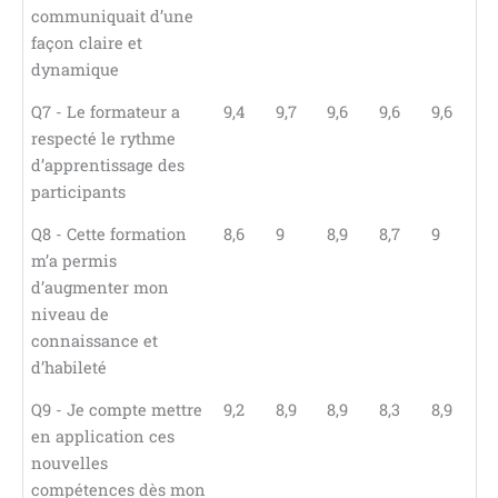
communiquait d’une
façon claire et
dynamique
Q7 - Le formateur a
9,4
9,7
9,6
9,6
9,6
respecté le rythme
d’apprentissage des
participants
Q8 - Cette formation
8,6
9
8,9
8,7
9
m’a permis
d’augmenter mon
niveau de
connaissance et
d’habileté
Q9 - Je compte mettre
9,2
8,9
8,9
8,3
8,9
en application ces
nouvelles
compétences dès mon