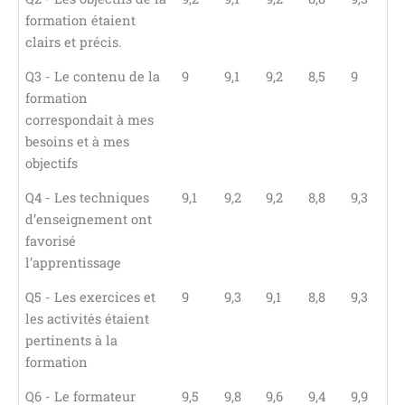
formation étaient
clairs et précis.
Q3 - Le contenu de la
9
9,1
9,2
8,5
9
formation
correspondait à mes
besoins et à mes
objectifs
Q4 - Les techniques
9,1
9,2
9,2
8,8
9,3
d’enseignement ont
favorisé
l’apprentissage
Q5 - Les exercices et
9
9,3
9,1
8,8
9,3
les activités étaient
pertinents à la
formation
Q6 - Le formateur
9,5
9,8
9,6
9,4
9,9