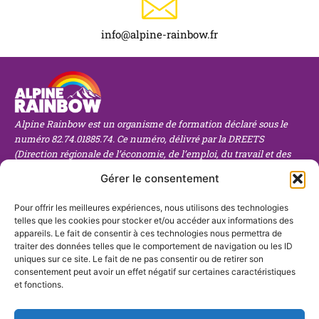
info@alpine-rainbow.fr
Alpine Rainbow est un organisme de formation déclaré sous le
numéro 82.74.01885.74. Ce numéro, délivré par la DREETS
(Direction régionale de l’économie, de l’emploi, du travail et des
solidarités), atteste de notre conformité aux obligations légales en
Gérer le consentement
matière de formation professionnelle. Il est important de noter
que ce numéro n’est pas un agrément, mais une déclaration
Pour offrir les meilleures expériences, nous utilisons des technologies
d’activité obligatoire pour tout organisme de formation en France.
telles que les cookies pour stocker et/ou accéder aux informations des
Service client
Liens utiles
En savoir plus
appareils. Le fait de consentir à ces technologies nous permettra de
traiter des données telles que le comportement de navigation ou les ID
Accueil
Notre équipe
Blog
uniques sur ce site. Le fait de ne pas consentir ou de retirer son
Financement
Nos langues
Contact
consentement peut avoir un effet négatif sur certaines caractéristiques
F
I
Particuliers
Politique de
et fonctions.
a
c
c
o
Professionnels
confidentialité
e
n
b
-
Enseignement
Conditions