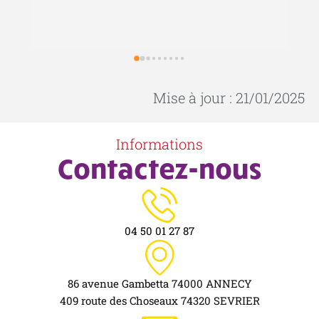
progrès tout en restant très ludique. Carole et 
a
a
Kate sont très sympas, pédagogue, à l’écoute 
m
et se compétent parfaitement bien. Encore un 
c
s 
grand merci!
s
e
m
Mise à jour : 21/01/2025
l
l
Informations
l'
Contactez-nous
r
l
04 50 01 27 87
86 avenue Gambetta 74000 ANNECY
409 route des Choseaux 74320 SEVRIER