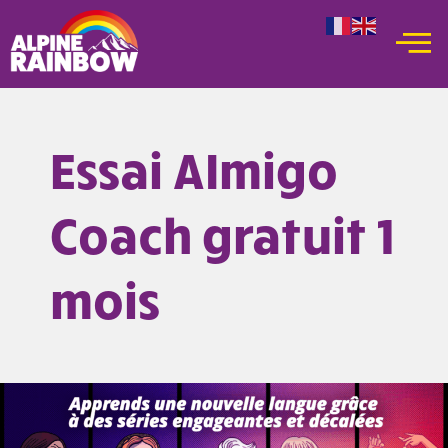
Aller
au
contenu
Essai AImigo
Coach gratuit 1
mois